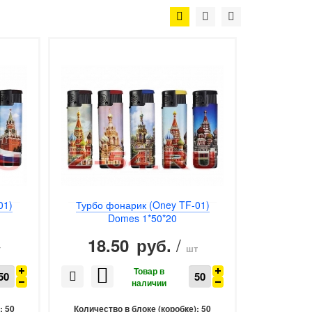
01)
Турбо фонарик (Oney TF-01)
Domes 1*50*20
/
18.50
руб.
т
шт
:
50
Количество в блоке (коробке):
50