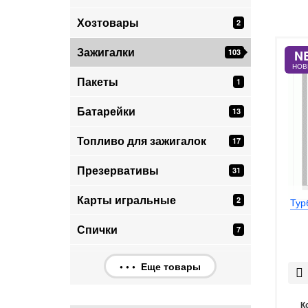
Хозтовары
2
Зажигалки
103
N
НОВ
Пакеты
1
Батарейки
13
Топливо для зажигалок
17
Презервативы
31
Карты игральные
2
Тур
Спички
7
• • • Еще товары
К