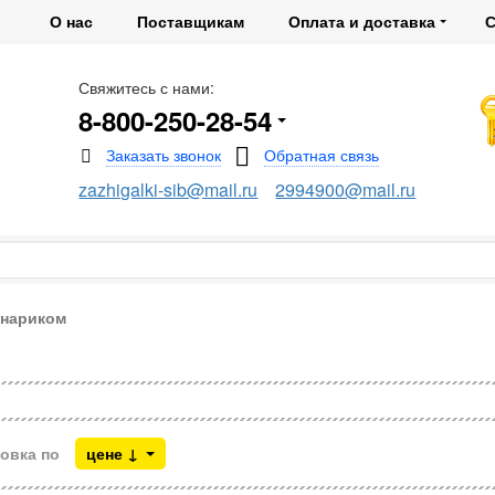
О нас
Поставщикам
Оплата и доставка
С
Свяжитесь с нами:
8-800-250-28-54
zazhigalki-sib@mail.ru
2994900@mail.ru
онариком
овка по
цене ↓